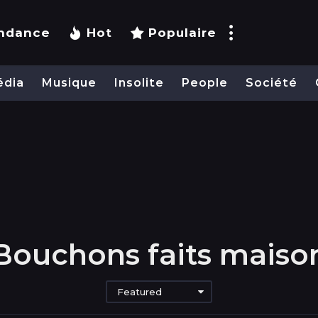
ndance
Hot
Populaire
édia
Musique
Insolite
People
Société
Bouchons faits maiso
Featured