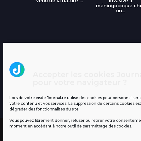
...
venu de la nature :...
invasive à
méningocoque ch
un...
Accepter les cookies Journa
pour votre navigateur ?
Lors de votre visite Journal.re utilise des cookies pour personnaliser 
votre contenu et vos services. La suppression de certains cookies es
dégrader des fonctionnalités du site.
Vous pouvez librement donner, refuser ou retirer votre consenteme
moment en accédant à notre outil de paramétrage des cookies.
MENTIONS LÉGALES
PUBLICITÉ
BLOG
NOS ÉM