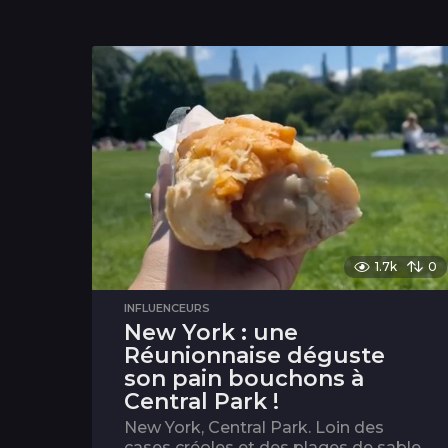
1.7k
0
INFLUENCEURS
New York : une
Réunionnaise déguste
son pain bouchons à
Central Park !
New York, Central Park. Loin des
cases créoles et des plages de sable