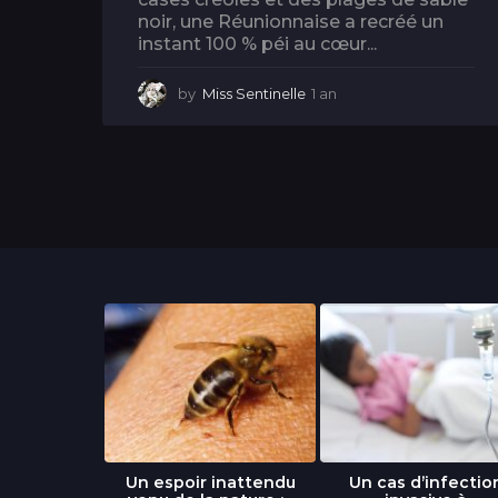
noir, une Réunionnaise a recréé un
instant 100 % péi au cœur...
by
Miss Sentinelle
1 an
1
a
n
libre » : un
Un espoir inattendu
Un cas d’infectio