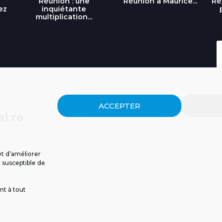
Réunion : une
Réunion à Maurice...
Ré
ez
inquiétante
multiplication...
ACCEPTER
l.re
et d’améliorer
t susceptible de
nt à tout
ISSIONS
CGU
POLITIQUE DE CONFIDENTIALITÉ
CONTACT