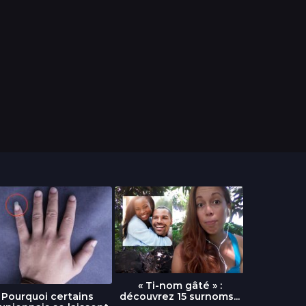
« Ti-nom gâté » :
découvrez 15 surnoms...
Pourquoi certains
Urgence :