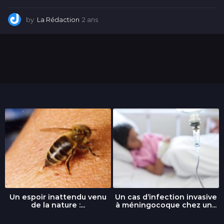
by
La Rédaction
2 ans
2
a
n
s
Un espoir inattendu venu
Un cas d’infection invasive
de la nature :...
à méningocoque chez un...