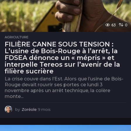
63
0
AGRICULTURE
FILIÈRE CANNE SOUS TENSION :
L’usine de Bois-Rouge à l’arrêt, la
FDSEA dénonce un « mépris » et
interpelle Tereos sur l’avenir de la
filière sucrière
La crise couve dans l’Est. Alors que l’usine de Bois-
Rouge devait rouvrir ses portes ce lundi 3
novembre après un arrêt technique, la colère
monte...
by
Zoréole
9 mois
8
m
o
i