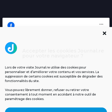
Accepter les cookies Journal.re
Cliquez pour accepter les cookies
pour votre navigateur ?
Journal.re
marketing et activer ce contenu
Lors de votre visite Journal.re utilise des cookies pour
personnaliser et d’améliorer votre contenu et vos services. La
suppression de certains cookies est susceptible de dégrader des
fonctionnalités du site.
Vous pouvez librement donner, refuser ou retirer votre
consentement à tout moment en accédant à notre outil de
paramétrage des cookies.
MENTIONS LÉGALES
PUBLICITÉ
BLOG