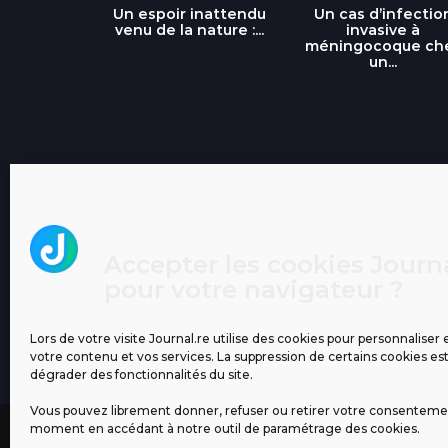
libre » : un
Un espoir inattendu
Un cas d’infectio
...
venu de la nature :...
invasive à
méningocoque ch
un...
Accepter les cookies Journa
pour votre navigateur ?
Lors de votre visite Journal.re utilise des cookies pour personnaliser 
votre contenu et vos services. La suppression de certains cookies es
dégrader des fonctionnalités du site.
Vous pouvez librement donner, refuser ou retirer votre consenteme
moment en accédant à notre outil de paramétrage des cookies.
MENTIONS LÉGALES
PUBLICITÉ
BLOG
NOS ÉM