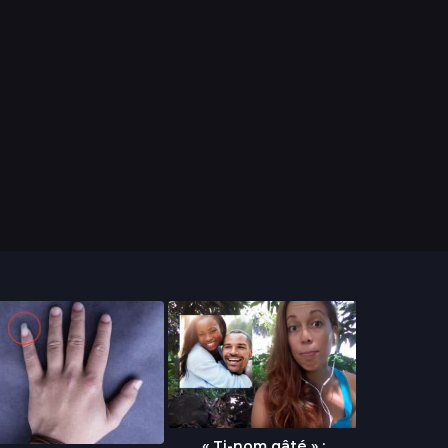
« Ti-nom gâté » :