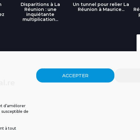
n
Disparitions à La
Un tunnel pour relier La
Réunion : une
Réunion à Maurice...
Ré
ez
inquiétante
multiplication...
ACCEPTER
l.re
et d’améliorer
t susceptible de
nt à tout
ISSIONS
CGU
POLITIQUE DE CONFIDENTIALITÉ
CONTACT