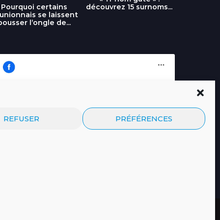
découvrez 15 surnoms...
Pourquoi certains
Urgence :
unionnais se laissent
fournai
pousser l’ongle de...
Cliquez pour accepter les cookies
Journal.re
REFUSER
PRÉFÉRENCES
marketing et activer ce contenu