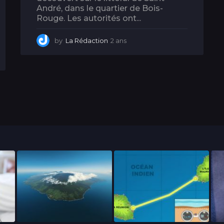
André, dans le quartier de Bois-
Rouge. Les autorités ont...
by
La Rédaction
2 ans
2
a
n
s