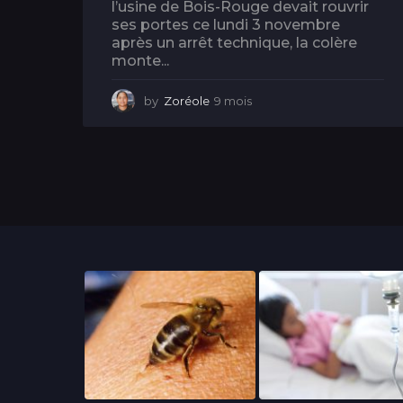
l’usine de Bois-Rouge devait rouvrir
ses portes ce lundi 3 novembre
après un arrêt technique, la colère
monte...
by
Zoréole
9 mois
8
m
o
i
s