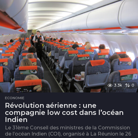
s
3.3k
0
ECONOMIE
Révolution aérienne : une
compagnie low cost dans l’océan
Indien
Le 31ème Conseil des ministres de la Commission
de l’océan Indien (COI), organisé à La Réunion le 26