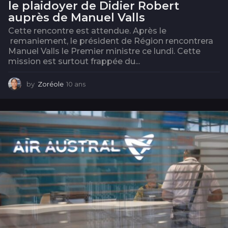
le plaidoyer de Didier Robert
auprès de Manuel Valls
Cette rencontre est attendue. Après le
remaniement, le président de Région rencontrera
Manuel Valls le Premier ministre ce lundi. Cette
mission est surtout frappée du...
by
Zoréole
10 ans
1
0
a
n
s