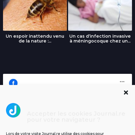
Un espoir inattendu venu
Un cas d’infection invasive
de la nature :...
à méningocoque chez un...
Accepter les cookies Journal.re
Cliquez pour accepter les cookies
pour votre navigateur ?
Journal.re
marketing et activer ce contenu
Lors de votre visite Journal.re utilise des cookies pour