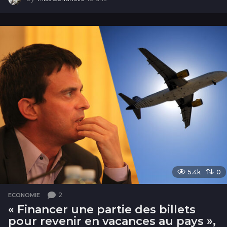
0
a
n
s
5.4k
0
2
ECONOMIE
« Financer une partie des billets
pour revenir en vacances au pays »,