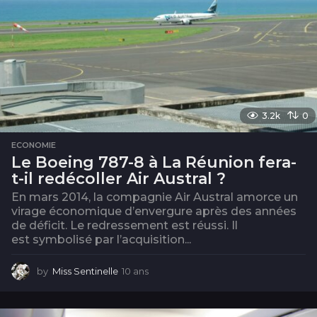
3.2k
0
ECONOMIE
Le Boeing 787-8 à La Réunion fera-
t-il redécoller Air Austral ?
En mars 2014, la compagnie Air Austral amorce un
virage économique d’envergure après des années
de déficit. Le redressement est réussi. Il
est symbolisé par l’acquisition...
by
Miss Sentinelle
10 ans
1
0
a
n