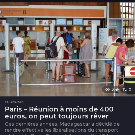
n
s
3.4k
0
ECONOMIE
Paris – Réunion à moins de 400
euros, on peut toujours rêver
Ces dernières années, Madagascar a décidé de
rendre effective les libéralisations du transport