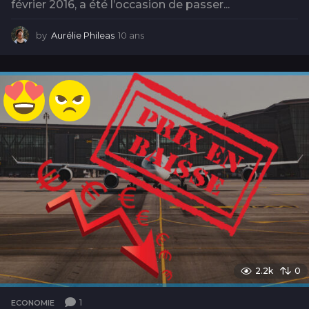
février 2016, a été l’occasion de passer...
by
Aurélie Phileas
10 ans
1
0
a
n
s
2.2k
0
1
ECONOMIE