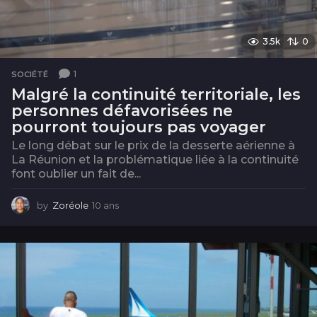
3.5k
0
1
SOCIÉTÉ
Malgré la continuité territoriale, les
personnes défavorisées ne
pourront toujours pas voyager
Le long débat sur le prix de la desserte aérienne à
La Réunion et la problématique liée à la continuité
font oublier un fait de...
by
Zoréole
10 ans
1
0
a
n
s