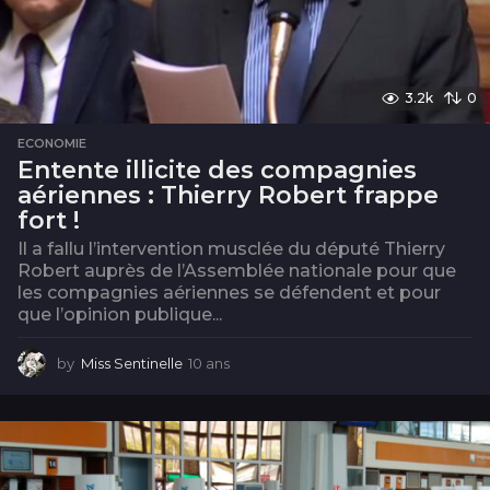
3.2k
0
ECONOMIE
Entente illicite des compagnies
aériennes : Thierry Robert frappe
fort !
Il a fallu l’intervention musclée du député Thierry
Robert auprès de l’Assemblée nationale pour que
les compagnies aériennes se défendent et pour
que l’opinion publique...
by
Miss Sentinelle
10 ans
1
0
a
n
s