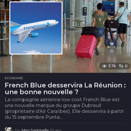
3.7k
0
ECONOMIE
French Blue desservira La Réunion :
une bonne nouvelle ?
La compagnie aérienne low cost French Blue est
une nouvelle marque du groupe Dubreuil
(propriétaire d’Air Caraïbes). Elle desservira à partir
du 15 septembre Punta...
by
Miss Sentinelle
10 ans
1