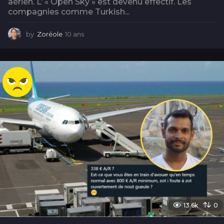
aérien. L’ « Open Sky » est devenu effectif. Les
compagnies comme Turkish...
by
Zoréole
10 ans
1
0
a
n
s
13.6k
0