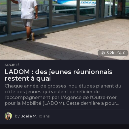
3.2k
0
SOCIÉTÉ
LADOM : des jeunes réunionnais
restent à quai
Chaque année, de grosses inquiétudes planent du
côté des jeunes qui veulent bénéficier de
l’accompagnement par L’Agence de l’Outre-mer
pour la Mobilité (LADOM). Cette dernière a pour...
by
Joelle M.
10 ans
1
0
a