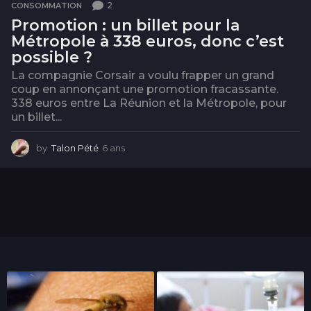
2
CONSOMMATION
Promotion : un billet pour la
Métropole à 338 euros, donc c’est
possible ?
La compagnie Corsair a voulu frapper un grand
coup en annonçant une promotion fracassante.
338 euros entre La Réunion et la Métropole, pour
un billet...
by
Talon Pété
6 ans
6
a
n
s