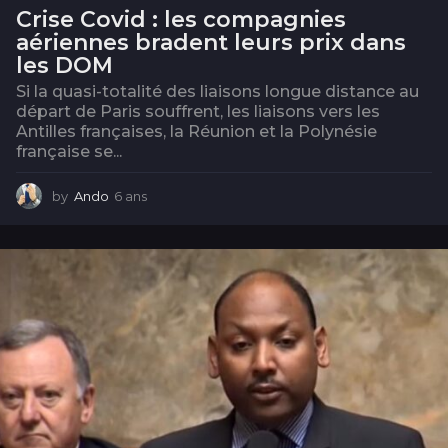
Crise Covid : les compagnies
aériennes bradent leurs prix dans
les DOM
Si la quasi-totalité des liaisons longue distance au
départ de Paris souffrent, les liaisons vers les
Antilles françaises, la Réunion et la Polynésie
française se...
by
Ando
6 ans
6
a
n
s