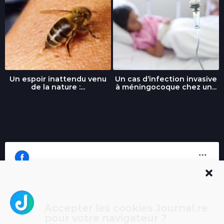
Un espoir inattendu venu
Un cas d’infection invasive
de la nature :...
à méningocoque chez un...
Accepter les cookies Journal.re
Cliquez pour accepter les cookies
pour votre navigateur ?
Journal.re