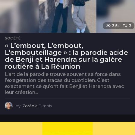
3.5k
3
SOCIÉTÉ
« L’embout, L’embout,
L’embouteillage » : la parodie acide
de Benji et Harendra sur la galère
routière à La Réunion
L’art de la parodie trouve souvent sa force dans
l’exagération des tracas du quotidien. C’est
exactement ce qu’ont fait Benji et Harendra avec
leur création...
by
Zoréole
11 mois
1
1
m
o
i
s