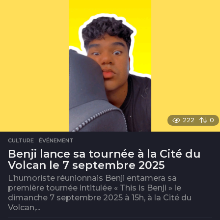
222
0
CULTURE
,
ÉVÉNEMENT
Benji lance sa tournée à la Cité du
Volcan le 7 septembre 2025
L’humoriste réunionnais Benji entamera sa
première tournée intitulée « This is Benji » le
dimanche 7 septembre 2025 à 15h, à la Cité du
Volcan,...