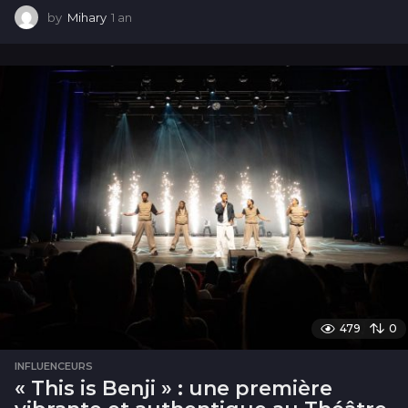
by
Mihary
1 an
1
a
n
479
0
INFLUENCEURS
« This is Benji » : une première