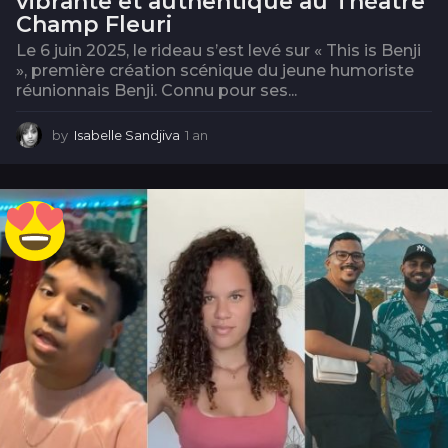
vibrante et authentique au Théâtre
Champ Fleuri
Le 6 juin 2025, le rideau s’est levé sur « This is Benji
», première création scénique du jeune humoriste
réunionnais Benji. Connu pour ses...
by
Isabelle Sandjiva
1 an
1
a
n