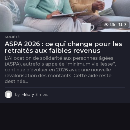
1.1k
3
SOCIÉTÉ
ASPA 2026 : ce qui change pour les
retraités aux faibles revenus
L’Allocation de solidarité aux personnes âgées
(ASPA), autrefois appelée “minimum vieillesse”,
continue d’évoluer en 2026 avec une nouvelle
revalorisation des montants. Cette aide reste
destinée...
by
Mihary
3 mois
3
m
o
i
s