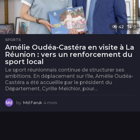
42
0
SPORTS
Amélie Oudéa-Castéra en visite à La
Réunion : vers un renforcement du
sport local
Le sport réunionnais continue de structurer ses
ambitions. En déplacement sur l’île, Amélie Oudéa-
Castéra a été accueillie par le président du
Département, Cyrille Melchior, pour...
by
Md Faruk
4 mois
4
m
o
i
s