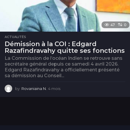
47
0
ACTUALITÉS
Démission à la COI : Edgard
Razafindravahy quitte ses fonctions
La Commission de l’océan Indien se retrouve sans
secrétaire général depuis ce samedi 4 avril 2026.
Edgard Razafindravahy a officiellement présenté
sa démission au Conseil...
by
Rovaniaina N.
4 mois
4
m
o
i
s