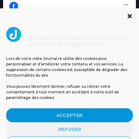
Accepter les cookies Journal.re
Cliquez pour accepter les cookies
pour votre navigateur ?
Journal.re
marketing et activer ce contenu
Lors de votre visite Journal.re utilise des cookies pour
personnaliser et d’améliorer votre contenu et vos services. La
suppression de certains cookies est susceptible de dégrader des
fonctionnalités du site.
Vous pouvez librement donner, refuser ou retirer votre
consentement à tout moment en accédant à notre outil de
paramétrage des cookies.
MENTIONS LÉGALES
PUBLICITÉ
BLOG
ACCEPTER
NOS ÉMISSIONS
CGU
POLITIQUE DE CONFIDENTIALITÉ
CONTACT
REFUSER