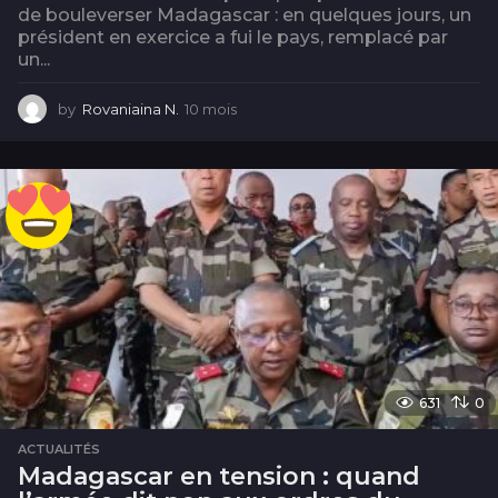
de bouleverser Madagascar : en quelques jours, un
président en exercice a fui le pays, remplacé par
un...
by
Rovaniaina N.
10 mois
1
0
m
o
i
s
631
0
ACTUALITÉS
Madagascar en tension : quand