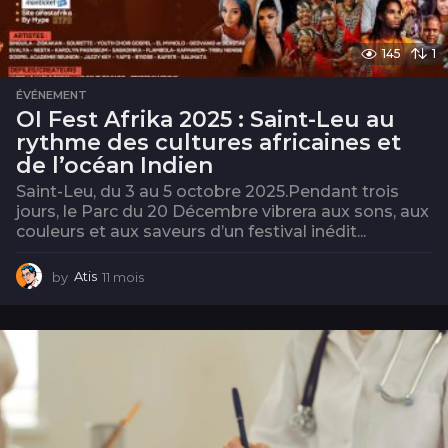
145
1
ÉVÉNEMENT
OI Fest Afrika 2025 : Saint-Leu au
rythme des cultures africaines et
de l’océan Indien
Saint-Leu, du 3 au 5 octobre 2025.Pendant trois
jours, le Parc du 20 Décembre vibrera aux sons, aux
couleurs et aux saveurs d’un festival inédit...
by
Atis
11 mois
1
1
m
o
i
s