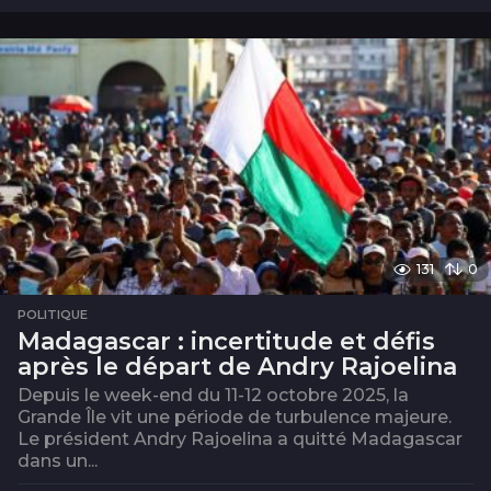
m
o
i
s
131
0
POLITIQUE
Madagascar : incertitude et défis
après le départ de Andry Rajoelina
Depuis le week-end du 11-12 octobre 2025, la
Grande Île vit une période de turbulence majeure.
Le président Andry Rajoelina a quitté Madagascar
dans un...