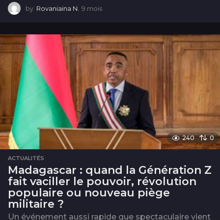
by
Rovaniaina N.
9 mois
9
m
o
i
s
240
0
ACTUALITÉS
Madagascar : quand la Génération Z
fait vaciller le pouvoir, révolution
populaire ou nouveau piège
militaire ?
Un événement aussi rapide que spectaculaire vient