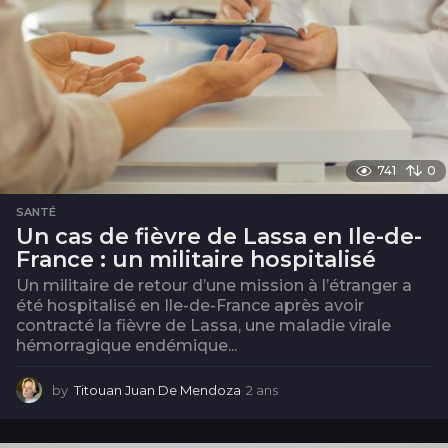
741
0
SANTÉ
Un cas de fièvre de Lassa en Ile-de-
France : un militaire hospitalisé
Un militaire de retour d’une mission à l’étranger a
été hospitalisé en Ile-de-France après avoir
contracté la fièvre de Lassa, une maladie virale
hémorragique endémique...
by
Titouan Juan De Mendoza
2 ans
2
a
n
s