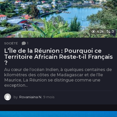
4.2k
3
1
SOCIÉTÉ
L’Île de la Réunion : Pourquoi ce
Territoire Africain Reste-t-il Français
?
Au cœur de l’océan Indien, à quelques centaines de
kilomètres des côtes de Madagascar et de l’île
Maurice, La Réunion se distingue comme une
exception...
by
Rovaniaina N.
9 mois
9
m
o
i
s