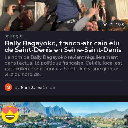
171
0
POLITIQUE
Bally Bagayoko, franco-africain élu
de Saint-Denis en Seine-Saint-Denis
Le nom de Bally Bagayoko revient régulièrement
dans l’actualité politique française. Cet élu local est
particulièrement connu à Saint-Denis, une grande
ville du nord de...
by
Mary Jones
5 mois
5
m
o
i
s