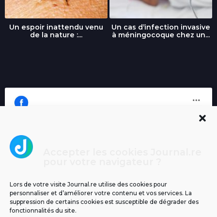
Un espoir inattendu venu
Un cas d’infection invasive
de la nature :...
à méningocoque chez un...
Accepter les cookies Journal.re
Cliquez pour accepter les cookies
pour votre navigateur ?
Journal.re
marketing et activer ce contenu
Lors de votre visite Journal.re utilise des cookies pour
personnaliser et d’améliorer votre contenu et vos services. La
suppression de certains cookies est susceptible de dégrader des
fonctionnalités du site.