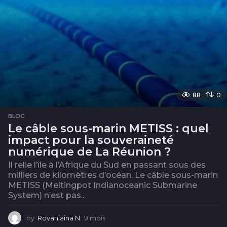
88
0
BLOG
Le câble sous-marin METISS : quel
impact pour la souveraineté
numérique de La Réunion ?
Il relie l’île à l’Afrique du Sud en passant sous des
milliers de kilomètres d’océan. Le câble sous-marin
METISS (Meltingpot Indianoceanic Submarine
System) n’est pas...
by
Rovaniaina N.
9 mois
9