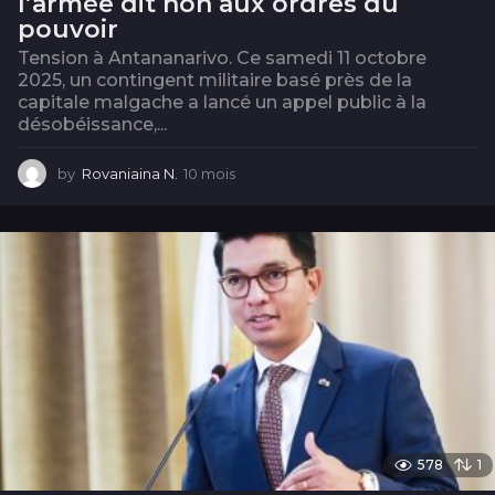
l’armée dit non aux ordres du
pouvoir
Tension à Antananarivo. Ce samedi 11 octobre
2025, un contingent militaire basé près de la
capitale malgache a lancé un appel public à la
désobéissance,...
by
Rovaniaina N.
10 mois
1
0
m
o
i
s
578
1