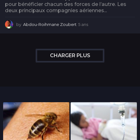
pour bénéficier chacun des forces de l’autre. Les
deux principaux compagnies aériennes...
by
Abdou-Roihmane Zoubert
5 ans
5
a
n
s
CHARGER PLUS