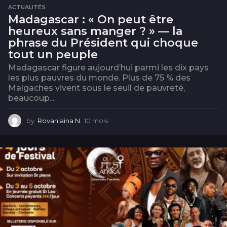
ACTUALITÉS
Madagascar : « On peut être
heureux sans manger ? » — la
phrase du Président qui choque
tout un peuple
Madagascar figure aujourd’hui parmi les dix pays
les plus pauvres du monde. Plus de 75 % des
Malgaches vivent sous le seuil de pauvreté,
beaucoup...
by
Rovaniaina N.
10 mois
1
0
m
o
i
s