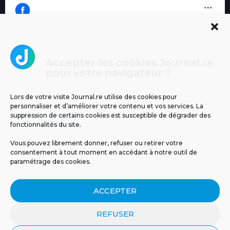
Accepter les cookies Journal.re
Cliquez pour accepter les cookies
pour votre navigateur ?
Journal.re
marketing et activer ce contenu
Lors de votre visite Journal.re utilise des cookies pour
personnaliser et d’améliorer votre contenu et vos services. La
suppression de certains cookies est susceptible de dégrader des
fonctionnalités du site.
Vous pouvez librement donner, refuser ou retirer votre
consentement à tout moment en accédant à notre outil de
paramétrage des cookies.
MENTIONS LÉGALES
PUBLICITÉ
BLOG
ACCEPTER
NOS ÉMISSIONS
CGU
POLITIQUE DE CONFIDENTIALITÉ
CONTACT
REFUSER