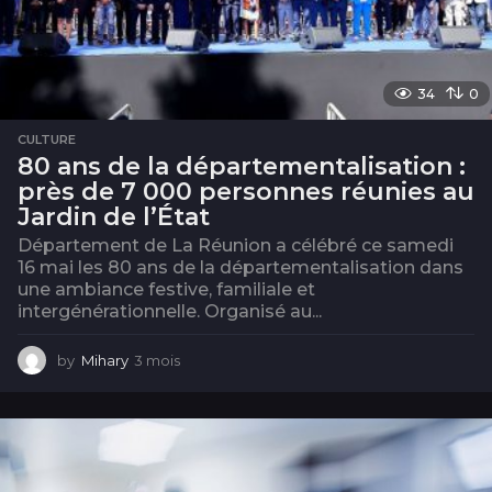
34
0
CULTURE
80 ans de la départementalisation :
près de 7 000 personnes réunies au
Jardin de l’État
Département de La Réunion a célébré ce samedi
16 mai les 80 ans de la départementalisation dans
une ambiance festive, familiale et
intergénérationnelle. Organisé au...
by
Mihary
3 mois
3
m
o
i
s