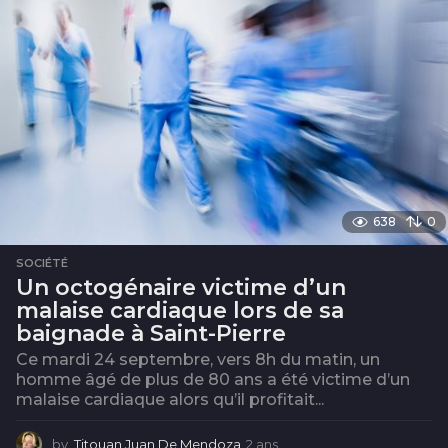
638
0
SOCIÉTÉ
Un octogénaire victime d’un
malaise cardiaque lors de sa
baignade à Saint-Pierre
Ce mardi 24 septembre, vers 8h du matin, un
homme âgé de plus de 80 ans a été victime d’un
malaise cardiaque alors qu’il profitait...
by
Titouan Juan De Mendoza
2 ans
2