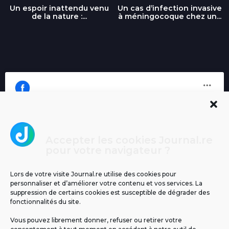
Un espoir inattendu venu
Un cas d’infection invasive
de la nature :...
à méningocoque chez un...
Accepter les cookies Journal.re
Cliquez pour accepter les cookies
pour votre navigateur ?
Journal.re
marketing et activer ce contenu
Lors de votre visite Journal.re utilise des cookies pour
personnaliser et d’améliorer votre contenu et vos services. La
suppression de certains cookies est susceptible de dégrader des
fonctionnalités du site.
Vous pouvez librement donner, refuser ou retirer votre