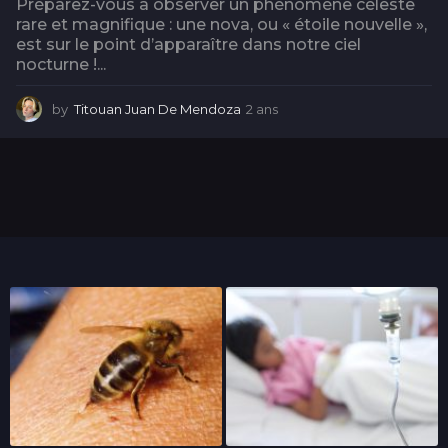
Préparez-vous à observer un phénomène céleste
rare et magnifique : une nova, ou « étoile nouvelle »,
est sur le point d’apparaître dans notre ciel
nocturne !...
by
Titouan Juan De Mendoza
2 ans
2
a
n
s