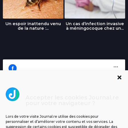
Un espoir inattendu venu
Un cas d’infection invasive
de la nature :...
à méningocoque chez un...
Accepter les cookies Journal.re
Cliquez pour accepter les cookies
pour votre navigateur ?
Journal.re
marketing et activer ce contenu
Lors de votre visite Journal.re utilise des cookies pour
personnaliser et d’améliorer votre contenu et vos services. La
suppression de certains cookies est susceptible de dégrader des