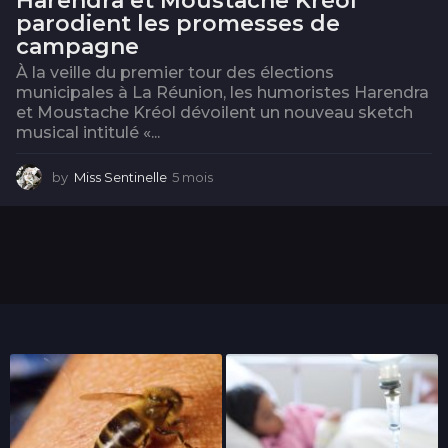
Harendra et Moustache Kréol
parodient les promesses de
campagne
À la veille du premier tour des élections
municipales à La Réunion, les humoristes Harendra
et Moustache Kréol dévoilent un nouveau sketch
musical intitulé «...
by
Miss Sentinelle
5 mois
5
m
o
i
s