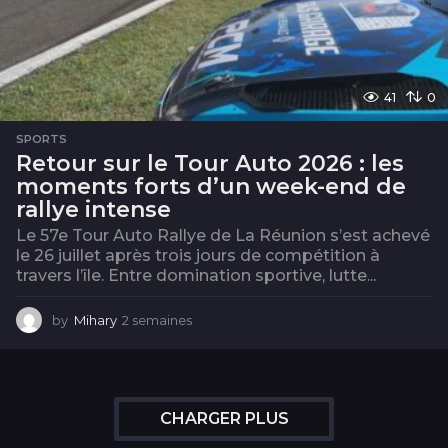
41
0
SPORTS
Retour sur le Tour Auto 2026 : les
moments forts d’un week-end de
rallye intense
Le 57e Tour Auto Rallye de La Réunion s’est achevé
le 26 juillet après trois jours de compétition à
travers l’île. Entre domination sportive, lutte...
by
Mihary
2 semaines
2
s
e
m
a
i
CHARGER PLUS
n