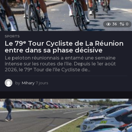
36
0
SPORTS
Le 79ᵉ Tour Cycliste de La Réunion
entre dans sa phase décisive
Le peloton réunionnais a entamé une semaine
intense sur les routes de l’île. Depuis le 1er août
2026, le 79ᵉ Tour de l’île Cycliste de...
by
Mihary
7 jours
7
j
o
u
r
s