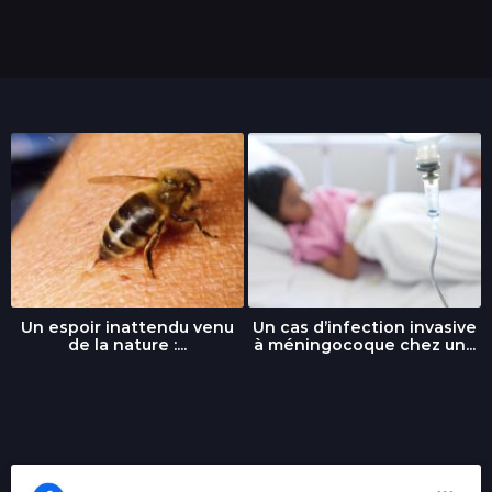
e
s
Un espoir inattendu venu
Un cas d’infection invasive
de la nature :...
à méningocoque chez un...