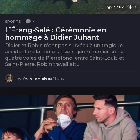
32.8k
0
2
SPORTS
L’Étang-Salé : Cérémonie en
hommage à Didier Juhant
Didier et Robin n’ont pas survécu à un tragique
accident de la route survenu jeudi dernier sur la
quatre voies de Pierrefond, entre Saint-Louis et
Saint-Pierre. Robin travaillait...
by
Aurélie Phileas
11 ans
1
1
a
n
s