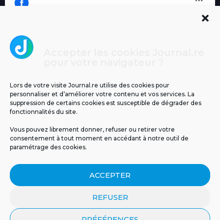
Accepter les cookies Journal.re
Cliquez pour accepter les cookies
pour votre navigateur ?
Journal.re
marketing et activer ce contenu
Lors de votre visite Journal.re utilise des cookies pour
personnaliser et d’améliorer votre contenu et vos services. La
suppression de certains cookies est susceptible de dégrader des
fonctionnalités du site.
Vous pouvez librement donner, refuser ou retirer votre
consentement à tout moment en accédant à notre outil de
paramétrage des cookies.
MENTIONS LÉGALES
PUBLICITÉ
BLOG
ACCEPTER
NOS ÉMISSIONS
CGU
POLITIQUE DE CONFIDENTIALITÉ
CONTACT
REFUSER
PRÉFÉRENCES