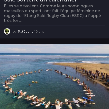
Elles se dévoilent. Comme leurs homologues
masculins du sport l’ont fait, l’équipe féminine de
rugby de l’Etang Salé Rugby Club (ESRC) a frappé
très fort...
by
Pat'Jaune
10 ans
1
0
a
n
s