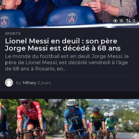
16
0
SPORTS
Lionel Messi en deuil : son père
Jorge Messi est décédé à 68 ans
Le monde du football est en deuil. Jorge Messi, le
père de Lionel Messi, est décédé vendredi à l’âge
de 68 ans à Rosario, en...
by
Mihary
2 jours
2
j
o
u
r
s