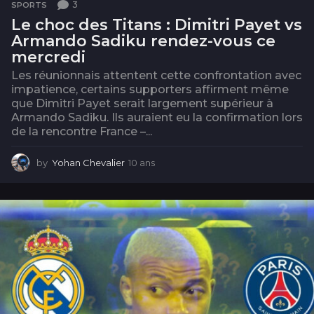
3
SPORTS
Le choc des Titans : Dimitri Payet vs
Armando Sadiku rendez-vous ce
mercredi
Les réunionnais attentent cette confrontation avec
impatience, certains supporters affirment même
que Dimitri Payet serait largement supérieur à
Armando Sadiku. Ils auraient eu la confirmation lors
de la rencontre France –...
by
Yohan Chevalier
10 ans
1
0
a
n
s