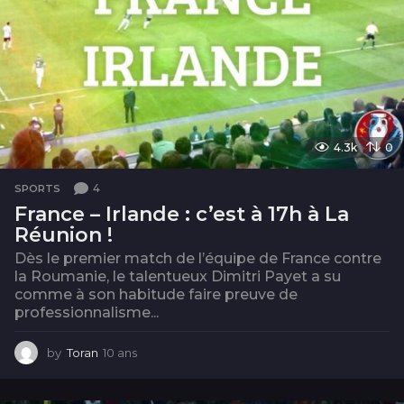
4.3k
0
4
SPORTS
France – Irlande : c’est à 17h à La
Réunion !
Dès le premier match de l’équipe de France contre
la Roumanie, le talentueux Dimitri Payet a su
comme à son habitude faire preuve de
professionnalisme...
by
Toran
10 ans
1
0
a
n