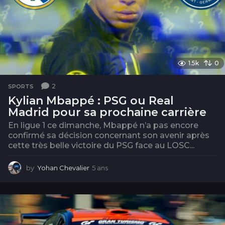
1.5k
0
2
SPORTS
Kylian Mbappé : PSG ou Real
Madrid pour sa prochaine carrière
En ligue 1 ce dimanche, Mbappé n’a pas encore
confirmé sa décision concernant son avenir après
cette très belle victoire du PSG face au LOSC...
by
Yohan Chevalier
5 ans
5
a
n
s