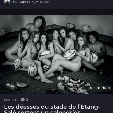
by
Super Payet
10 ans
1
0
a
n
s
9.6k
0
2
SPORTS
Les déesses du stade de l’Étang-
Salé sortent un calendrier