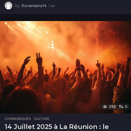
by
Rovaniaina N.
1 an
1
a
n
293
0
COMMUNIQUÉS
,
CULTURE
14 Juillet 2025 à La Réunion : le