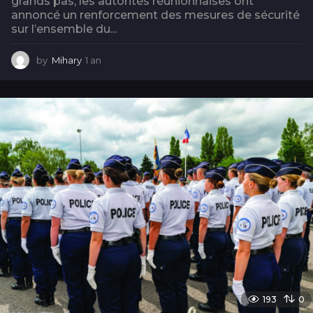
grands pas, les autorités réunionnaises ont
annoncé un renforcement des mesures de sécurité
sur l’ensemble du...
by
Mihary
1 an
1
a
n
193
0