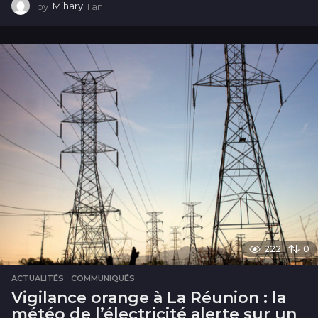
by
Mihary
1 an
1
a
n
222
0
ACTUALITÉS
,
COMMUNIQUÉS
Vigilance orange à La Réunion : la
météo de l’électricité alerte sur un