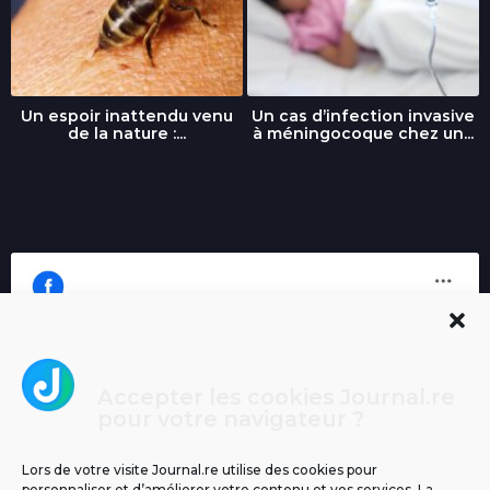
Un espoir inattendu venu
Un cas d’infection invasive
de la nature :...
à méningocoque chez un...
Accepter les cookies Journal.re
Cliquez pour accepter les cookies
pour votre navigateur ?
Journal.re
marketing et activer ce contenu
Lors de votre visite Journal.re utilise des cookies pour
personnaliser et d’améliorer votre contenu et vos services. La