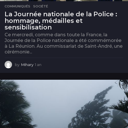
COMMUNIQUÉS
,
SOCIÉTÉ
La Journée nationale de la Police :
hommage, médailles et
sensibilisation
Ce mercredi, comme dans toute la France, la
Journée de la Police nationale a été commémorée
à La Réunion. Au commissariat de Saint-André, une
cérémonie...
by
Mihary
1 an
1
a
n