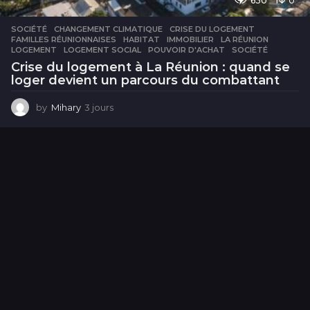
630
0
SOCIÉTÉ
CHANGEMENT CLIMATIQUE
,
CRISE DU LOGEMENT
,
FAMILLES RÉUNIONNAISES
,
HABITAT
,
IMMOBILIER
,
LA RÉUNION
,
LOGEMENT
,
LOGEMENT SOCIAL
,
POUVOIR D'ACHAT
,
SOCIÉTÉ
Crise du logement à La Réunion : quand se
loger devient un parcours du combattant
by
Mihary
3 jours
3
j
o
u
r
s