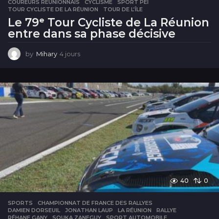
COUREURS RÉUNIONNAIS
,
CYCLISME
,
SPORT PÉI
,
TOUR CYCLISTE DE LA RÉUNION
,
TOUR DE L’ÎLE
Le 79ᵉ Tour Cycliste de La Réunion
entre dans sa phase décisive
by
Mihary
4 jours
4
j
o
u
r
s
40
0
SPORTS
CHAMPIONNAT DE FRANCE DES RALLYES
,
DAMIEN DORSEUIL
,
JONATHAN LAUP
,
LA RÉUNION
,
RALLYE
,
RÉHANE GANY
,
SOUKA ZANEGUY
,
SPORT AUTOMOBILE
,