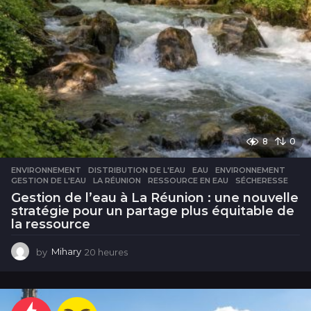
8
0
ENVIRONNEMENT
DISTRIBUTION DE L'EAU
,
EAU
,
ENVIRONNEMENT
,
GESTION DE L'EAU
,
LA RÉUNION
,
RESSOURCE EN EAU
,
SÉCHERESSE
Gestion de l’eau à La Réunion : une nouvelle
stratégie pour un partage plus équitable de
la ressource
by
Mihary
20 heures
2
0
h
e
u