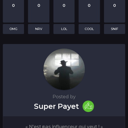
0
0
0
0
0
OMG
NRV
LOL
COOL
SNIF
Posted by
Super Payet
« N'est pas influenceur qui veut ! »