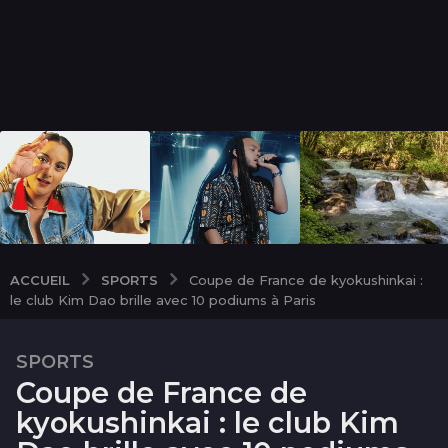
SPORTS
ACCUEIL
Coupe de France de kyokushinkai :
le club Kim Dao brille avec 10 podiums à Paris
SPORTS
6
Coupe de France de
m
o
kyokushinkai : le club Kim
i