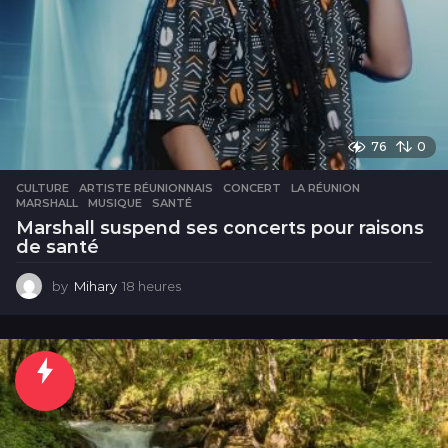
76
0
CULTURE
ARTISTE RÉUNIONNAIS
,
CONCERT
,
LA RÉUNION
,
MARSHALL
,
MUSIQUE
,
SANTÉ
Marshall suspend ses concerts pour raisons
de santé
by
Mihary
18 heures
1
8
h
e
u
r
e
s