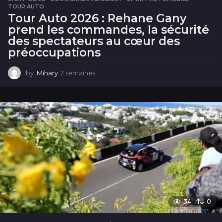
TOUR AUTO
Tour Auto 2026 : Rehane Gany
prend les commandes, la sécurité
des spectateurs au cœur des
préoccupations
by
Mihary
2 semaines
2
s
e
m
a
i
n
e
s
34
0