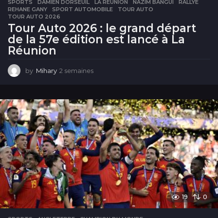
SPORTS
DAMIEN DORSEUIL
,
LA RÉUNION
,
NAZIM BANGUI
,
RALLYE
,
REHANE GANY
,
SPORT AUTOMOBILE
,
TOUR AUTO
,
TOUR AUTO 2026
Tour Auto 2026 : le grand départ
de la 57e édition est lancé à La
Réunion
by
Mihary
2 semaines
2
s
e
m
a
i
n
e
s
19
0