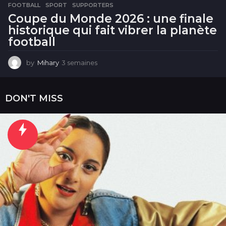
FOOTBALL
,
SPORT
,
SUPPORTERS
Coupe du Monde 2026 : une finale
historique qui fait vibrer la planète
football
by
Mihary
3 semaines
3
s
e
m
DON'T MISS
a
i
n
e
s