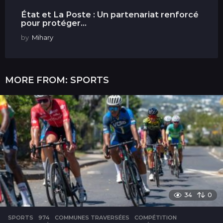
État et La Poste : Un partenariat renforcé
pour protéger...
by
Mihary
MORE FROM:
SPORTS
34
0
SPORTS
974
,
COMMUNES TRAVERSÉES
,
COMPÉTITION
,