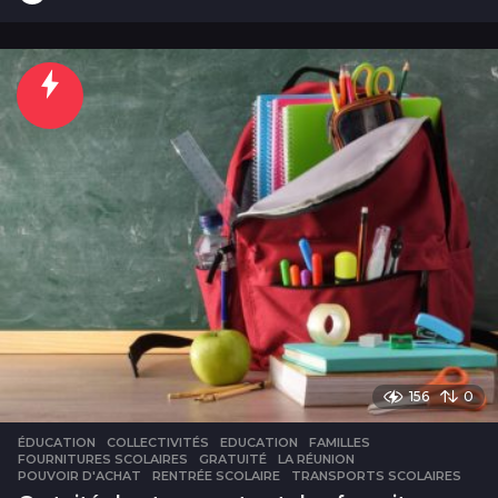
j
o
u
r
s
156
0
ÉDUCATION
COLLECTIVITÉS
,
EDUCATION
,
FAMILLES
,
FOURNITURES SCOLAIRES
,
GRATUITÉ
,
LA RÉUNION
,
POUVOIR D'ACHAT
,
RENTRÉE SCOLAIRE
,
TRANSPORTS SCOLAIRES