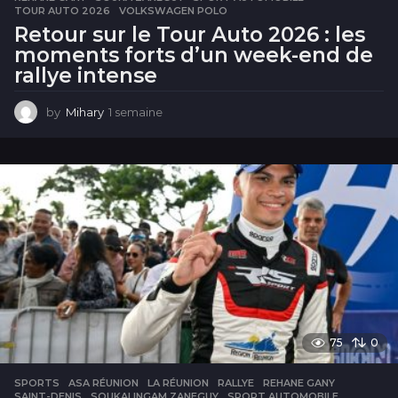
TOUR AUTO 2026
,
VOLKSWAGEN POLO
Retour sur le Tour Auto 2026 : les
moments forts d’un week-end de
rallye intense
by
Mihary
1 semaine
1
s
e
m
a
i
n
e
75
0
SPORTS
ASA RÉUNION
,
LA RÉUNION
,
RALLYE
,
REHANE GANY
,
SAINT-DENIS
,
SOUKALINGAM ZANEGUY
,
SPORT AUTOMOBILE
,