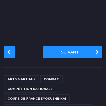
P
SUIVANT
o
s
t
P
,
,
,
,
,
,
,
,
,
,
,
,
,
a
ARTS MARTIAUX
COMBAT
g
COMPÉTITION NATIONALE
i
n
COUPE DE FRANCE KYOKUSHINKAI
a