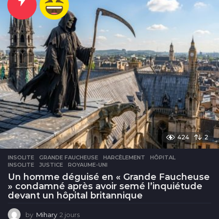
r
e
s
424
2
INSOLITE
GRANDE FAUCHEUSE
,
HARCÈLEMENT
,
HÔPITAL
,
INSOLITE
,
JUSTICE
,
ROYAUME-UNI
Un homme déguisé en « Grande Faucheuse
» condamné après avoir semé l’inquiétude
devant un hôpital britannique
by
Mihary
2 jours
2