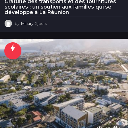
Gratuité des transports et des fournitures
scolaires : un soutien aux familles qui se
développe à La Réunion
by
Mihary
2 jours
2
j
o
u
r
s