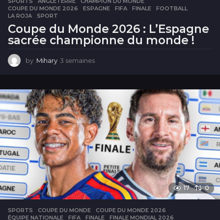
SPORTS
ANGLETERRE
,
CHAMPION DU MONDE
,
COUPE DU MONDE 2026
,
ESPAGNE
,
FIFA
,
FINALE
,
FOOTBALL
,
LA ROJA
,
SPORT
Coupe du Monde 2026 : L’Espagne
sacrée championne du monde !
by
Mihary
3 semaines
3
s
e
m
a
i
n
e
s
17
0
SPORTS
COUPE DU MONDE
,
COUPE DU MONDE 2026
,
ÉQUIPE NATIONALE
,
FIFA
,
FINALE
,
FINALE MONDIAL 2026
,