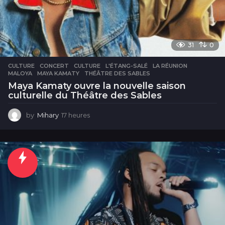
31
0
CULTURE
CONCERT
,
CULTURE
,
L'ÉTANG-SALÉ
,
LA RÉUNION
,
MALOYA
,
MAYA KAMATY
,
THÉÂTRE DES SABLES
Maya Kamaty ouvre la nouvelle saison
culturelle du Théâtre des Sables
by
Mihary
17 heures
1
7
h
e
u
r
e
s